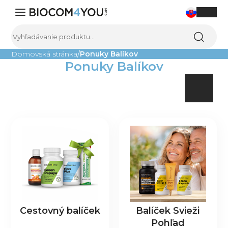
0
Domovská stránka
Ponuky Balíkov
Ponuky Balíkov
Výživové doplnky
Kozmetika
Domácnosť
Čistenie vody
Sladkosti
Ostatné
Všetky produkty
Blog
O nás
Kontakt
Cestovný balíček
Balíček Svieži
Pohľad