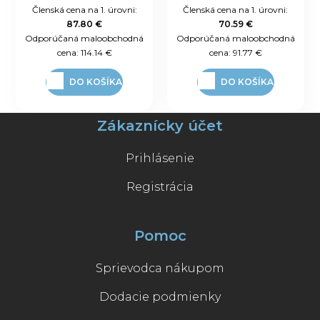
Členská cena na 1. úrovni:
Členská cena na 1. úrovni:
87.80 €
70.59 €
Odporúčaná maloobchodná
Odporúčaná maloobchodná
cena:
114.14 €
cena:
91.77 €
DO KOŠÍKA
DO KOŠÍKA
Zákaznícky účet
Prihlásenie
Registrácia
Pomoc
Sprievodca nákupom
Dodacie podmienky