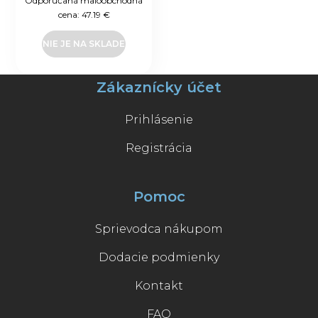
Odporúčaná maloobchodná
cena:
47.19 €
NIE JE NA SKLADE
Zákaznícky účet
Prihlásenie
Registrácia
Pomoc
Sprievodca nákupom
Dodacie podmienky
Kontakt
FAQ