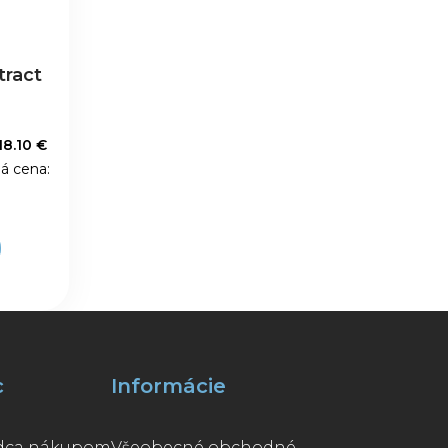
tract
18.10 €
á cena:
A
c
Informácie
odca nákupom
Všeobecné obchodné