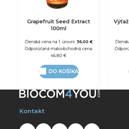
Grapefruit Seed Extract
Výťaž
100ml
Členská cena na 1. úrovni:
36.00 €
Člensk
Odporúčaná maloobchodná cena:
Odporú
46.80 €
DO KOŠÍKA
Kontakt