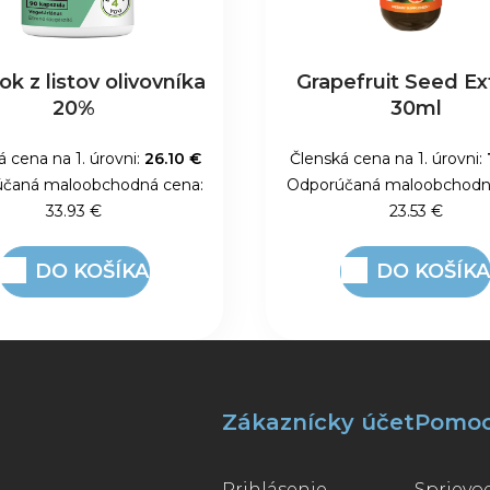
ok z listov olivovníka
Grapefruit Seed Ex
20%
30ml
á cena na 1. úrovni:
26.10 €
Členská cena na 1. úrovni:
čaná maloobchodná cena:
Odporúčaná maloobchodn
33.93 €
23.53 €
DO KOŠÍKA
DO KOŠÍK
Zákaznícky účet
Pomo
Prihlásenie
Spriev