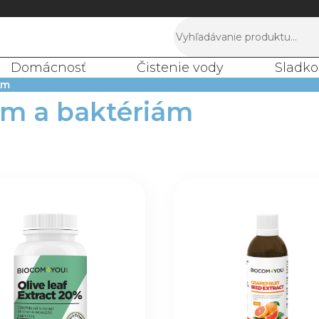
Domácnosť
Čistenie vody
Sladko
ám
om a baktériám