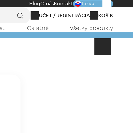
Blog
O nás
Kontakt
Jazyk
ÚČET / REGISTRÁCIA
KOŠÍK
0
sti
Ostatné
Všetky produkty