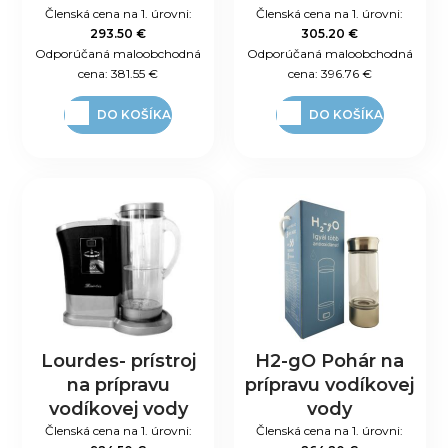
Členská cena na 1. úrovni:
Členská cena na 1. úrovni:
293.50 €
305.20 €
Odporúčaná maloobchodná
Odporúčaná maloobchodná
cena:
381.55 €
cena:
396.76 €
DO KOŠÍKA
DO KOŠÍKA
Lourdes- prístroj
H2-gO Pohár na
na prípravu
prípravu vodíkovej
vodíkovej vody
vody
Členská cena na 1. úrovni:
Členská cena na 1. úrovni: