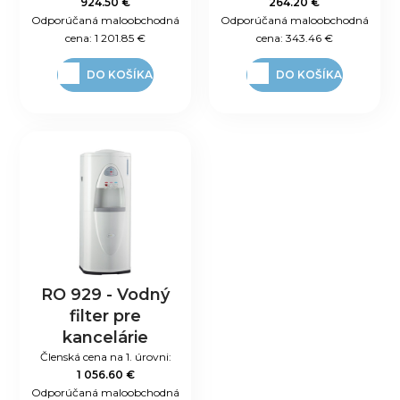
924.50 €
264.20 €
Odporúčaná maloobchodná
Odporúčaná maloobchodná
cena:
1 201.85 €
cena:
343.46 €
DO KOŠÍKA
DO KOŠÍKA
RO 929 - Vodný
filter pre
kancelárie
Členská cena na 1. úrovni:
1 056.60 €
Odporúčaná maloobchodná