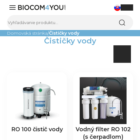
0
Domovská stránka
Čističky vody
Čističky vody
Výživové doplnky
Kozmetika
Domácnosť
Čistenie vody
Sladkosti
Ostatné
Všetky produkty
Blog
O nás
Kontakt
RO 100 čistič vody
Vodný filter RO 102
(s čerpadlom)