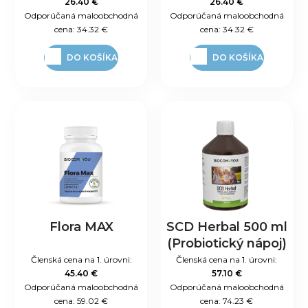
26.40 €
26.40 €
Odporúčaná maloobchodná
Odporúčaná maloobchodná
cena:
34.32 €
cena:
34.32 €
DO KOŠÍKA
DO KOŠÍKA
Flora MAX
SCD Herbal 500 ml
(Probiotický nápoj)
Členská cena na 1. úrovni:
Členská cena na 1. úrovni:
45.40 €
57.10 €
Odporúčaná maloobchodná
Odporúčaná maloobchodná
cena:
59.02 €
cena:
74.23 €