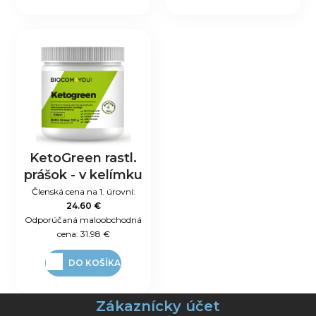
KetoGreen rastl.
prášok - v kelímku
Členská cena na 1. úrovni:
24.60 €
Odporúčaná maloobchodná
cena:
31.98 €
DO KOŠÍKA
Zákaznícky účet