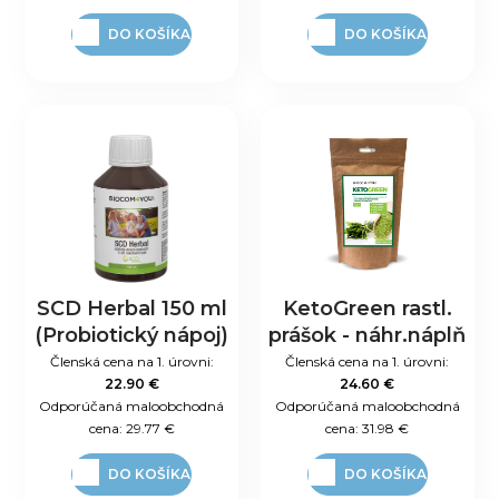
DO KOŠÍKA
DO KOŠÍKA
SCD Herbal 150 ml
KetoGreen rastl.
(Probiotický nápoj)
prášok - náhr.náplň
Členská cena na 1. úrovni:
Členská cena na 1. úrovni:
22.90 €
24.60 €
Odporúčaná maloobchodná
Odporúčaná maloobchodná
cena:
29.77 €
cena:
31.98 €
DO KOŠÍKA
DO KOŠÍKA