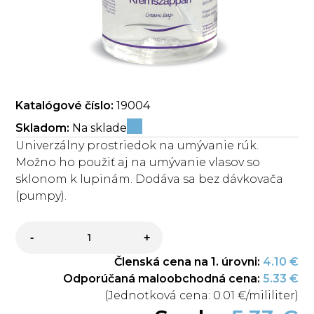
Katalógové číslo:
19004
Skladom:
Na sklade
Univerzálny prostriedok na umývanie rúk.
Možno ho použiť aj na umývanie vlasov so
sklonom k lupinám. Dodáva sa bez dávkovača
(pumpy).
-
+
Členská cena na 1. úrovni:
4.10 €
Odporúčaná maloobchodná cena:
5.33 €
(Jednotková cena:
0.01 €
/mililiter)