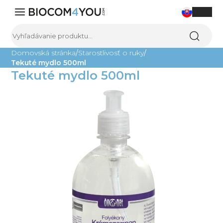
0
Domovská stránka
Starostlivosť o ruky
Tekuté mydlo 500ml
Výživové doplnky
Tekuté mydlo 500ml
Kozmetika
Domácnosť
Čistenie vody
Sladkosti
Ostatné
Všetky produkty
Blog
O nás
Kontakt