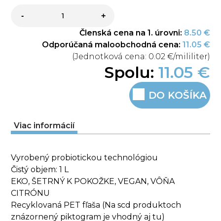
-
+
Členská cena na 1. úrovni:
8.50 €
Odporúčaná maloobchodná cena:
11.05 €
(Jednotková cena:
0.02 €
/mililiter)
Spolu:
11.05 €
DO KOŠÍKA
Viac informácií
Vyrobený probiotickou technológiou
Čistý objem: 1 L
EKO, ŠETRNÝ K POKOŽKE, VEGAN, VÔŇA
CITRÓNU
Recyklovaná PET fľaša (Na scd produktoch
znázornený piktogram je vhodný aj tu)