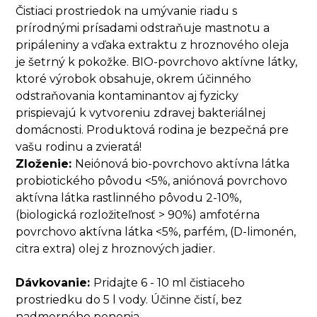
Čistiaci prostriedok na umývanie riadu s
prírodnými prísadami odstraňuje mastnotu a
pripáleniny a vďaka extraktu z hroznového oleja
je šetrný k pokožke. BIO-povrchovo aktívne látky,
ktoré výrobok obsahuje, okrem účinného
odstraňovania kontaminantov aj fyzicky
prispievajú k vytvoreniu zdravej bakteriálnej
domácnosti. Produktová rodina je bezpečná pre
vašu rodinu a zvieratá!
Zloženie:
Neiónová bio-povrchovo aktívna látka
probiotického pôvodu <5%, aniónová povrchovo
aktívna látka rastlinného pôvodu 2-10%,
(biologická rozložiteľnosť > 90%) amfotérna
povrchovo aktívna látka <5%, parfém, (D-limonén,
citra extra) olej z hroznových jadier.
Dávkovanie:
Pridajte 6 - 10 ml čistiaceho
prostriedku do 5 l vody. Účinne čistí, bez
nadmerného penenia.