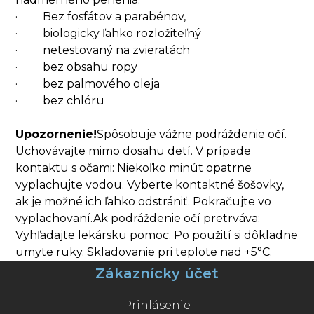
· Bez fosfátov a parabénov,
· biologicky ľahko rozložiteľný
· netestovaný na zvieratách
· bez obsahu ropy
· bez palmového oleja
· bez chlóru
Upozornenie!
Spôsobuje vážne podráždenie očí.
Uchovávajte mimo dosahu detí. V prípade
kontaktu s očami: Niekoľko minút opatrne
vyplachujte vodou. Vyberte kontaktné šošovky,
ak je možné ich ľahko odstrániť. Pokračujte vo
vyplachovaní.Ak podráždenie očí pretrváva:
Vyhľadajte lekársku pomoc. Po použití si dôkladne
umyte ruky. Skladovanie pri teplote nad +5°C.
Zákaznícky účet
Prihlásenie