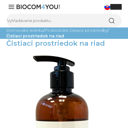
0
Domovská stránka
Probiotické čistiace prostriedky
Čistiaci prostriedok na riad
Výživové doplnky
Čistiaci prostriedok na riad
Kozmetika
Domácnosť
Čistenie vody
Sladkosti
Ostatné
Všetky produkty
Blog
O nás
Kontakt