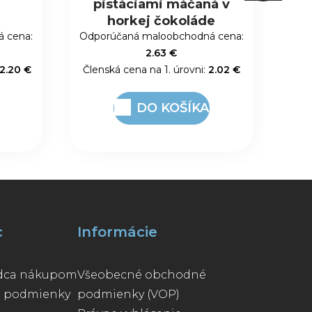
á v
riad
e
 cena:
Odporúčaná maloobchodná cena:
Odp
11.05 €
2.02 €
Členská cena na 1. úrovni:
8.50 €
Člen
DO KOŠÍKA
c
Informácie
odca nákupom
Všeobecné obchodné
e podmienky
podmienky (VOP)