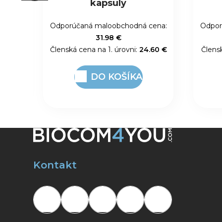
cena:
Odporúčaná maloobchodná cena:
Odpor
17.16 €
.60 €
Členská cena na 1. úrovni:
13.20 €
Člensk
DO KOŠÍKA
Kontakt