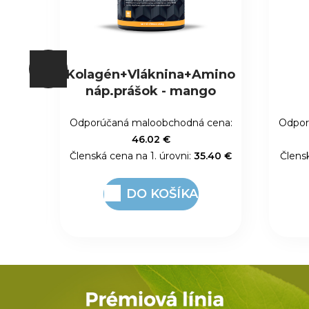
mino
Q-Vital
o
cena:
Odporúčaná maloobchodná cena:
Odpor
40.69 €
.40 €
Členská cena na 1. úrovni:
31.30 €
Člensk
DO KOŠÍKA