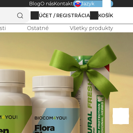
Blog
O nás
Kontakt
Jazyk
ÚČET / REGISTRÁCIA
KOŠÍK
0
sti
Ostatné
Všetky produkty