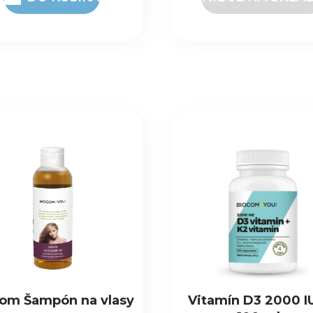
amín D3 2000 IU-K2
Proteínová tyčink