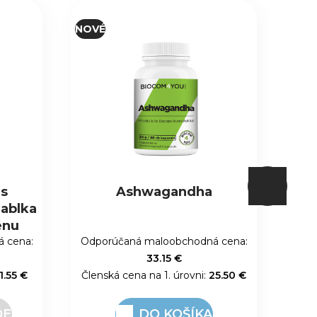
NOVÉ
NOV
Proteínová tyčinka s
príchuťou brownie
máčaná v horkej čokoláde
 cena:
Odporúčaná maloobchodná cena:
Odp
2.63 €
5.50 €
Členská cena na 1. úrovni:
2.02 €
Člen
DO KOŠÍKA