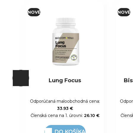
NOVÉ
NOVÉ
Bisglycinát horečnatý
(magnézium)
prích
s 
cena:
Odporúčaná maloobchodná cena:
Odpor
27.95 €
.10 €
Členská cena na 1. úrovni:
21.50 €
Člens
DO KOŠÍKA
N