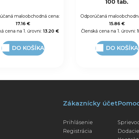
100 tab.
pistáciami máčan
horkej čokolád
účaná maloobchodná cena:
Odporúčaná maloobchodná
15.86 €
2.63 €
á cena na 1. úrovni:
12.20 €
Členská cena na 1. úrovni:
DO KOŠÍKA
DO KOŠÍKA
Zákaznícky účet
Pomo
Prihlásenie
Spriev
Registrácia
Dodaci