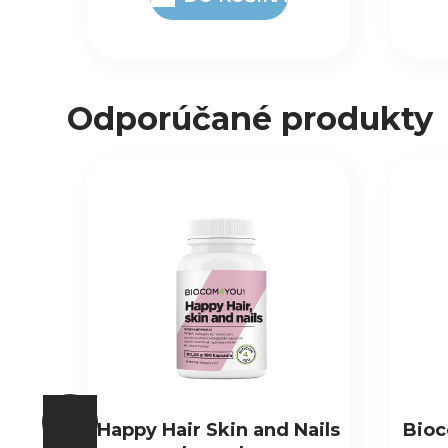
Odporúčané produkty
ails
Biocom Šampón na vlasy
Vit