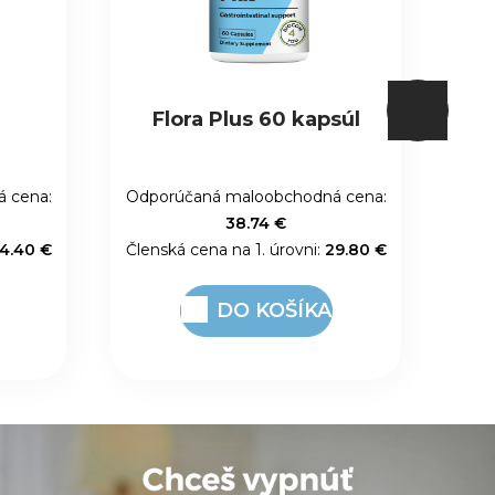
súl
Výťažok z listov olivovníka
I
20%
 cena:
Odporúčaná maloobchodná cena:
Odp
33.93 €
9.80 €
Členská cena na 1. úrovni:
26.10 €
Člen
DO KOŠÍKA