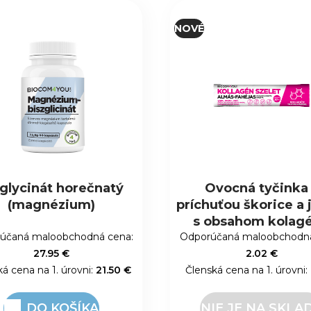
NOVÉ
Ovocná tyčinka s
Ashwagandha
uťou škorice a jablka
obsahom kolagénu
účaná maloobchodná cena:
Odporúčaná maloobchodná
2.02 €
33.15 €
ká cena na 1. úrovni:
1.55 €
Členská cena na 1. úrovni:
2
IE JE NA SKLADE
DO KOŠÍKA