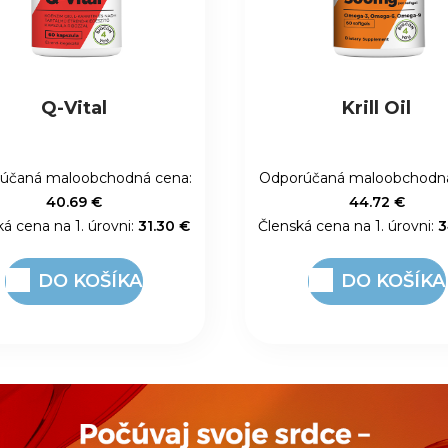
Krill Oil
Flora Plus 60 kap
účaná maloobchodná cena:
Odporúčaná maloobchodná
44.72 €
38.74 €
á cena na 1. úrovni:
34.40 €
Členská cena na 1. úrovni:
2
DO KOŠÍKA
DO KOŠÍKA